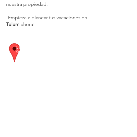
nuestra propiedad.
¡Empieza a planear tus vacaciones en
Tulum
ahora!
The Yellow Nest
Carretera Federal Cancún-Tulum
Km 124, Jacinto Pat, Parque Dos Ojos,
77780
Tulum, México >
Google Maps